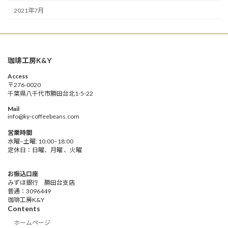
2021年7月
珈琲工房K&Y
Access
〒276-0020
千葉県八千代市勝田台北1-5-22
Mail
info@ky-coffeebeans.com
営業時間
水曜–土曜: 10:00–18:00
定休日：日曜、月曜 、火曜
お振込口座
みずほ銀行 勝田台支店
普通：3096449
珈琲工房K&Y
Contents
ホームページ