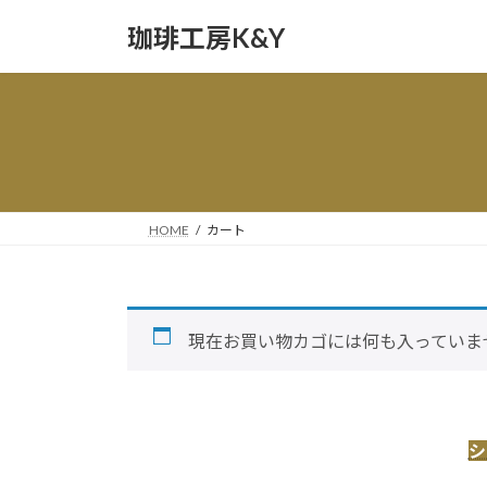
コ
ナ
珈琲工房K&Y
ン
ビ
テ
ゲ
ン
ー
ツ
シ
へ
ョ
ス
ン
キ
に
ッ
移
HOME
カート
プ
動
現在お買い物カゴには何も入っていま
シ