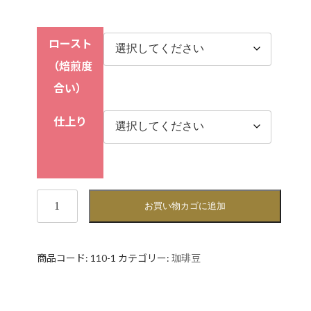
ロースト
（焙煎度
合い）
仕上り
ガ
お買い物カゴに追加
テ
マ
ラ
商品コード:
110-1
カテゴリー:
珈琲豆
ア
ン
テ