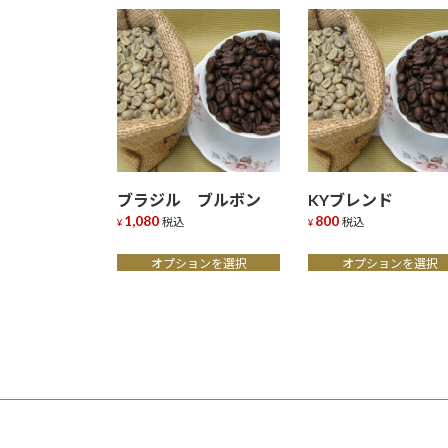
ブラジル ブルボン
KYブレンド
1,080
800
税込
税込
¥
¥
こ
こ
オプションを選択
オプションを選択
の
の
商
商
品
品
に
に
は
は
複
複
数
数
の
の