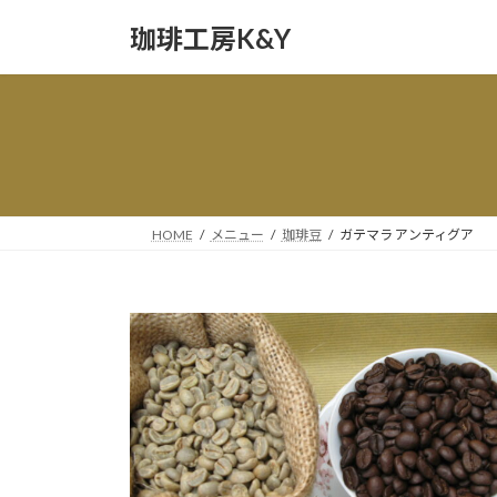
コ
ナ
珈琲工房K&Y
ン
ビ
テ
ゲ
ン
ー
ツ
シ
へ
ョ
ス
ン
キ
に
ッ
移
HOME
メニュー
珈琲豆
ガテマラ アンティグア
プ
動