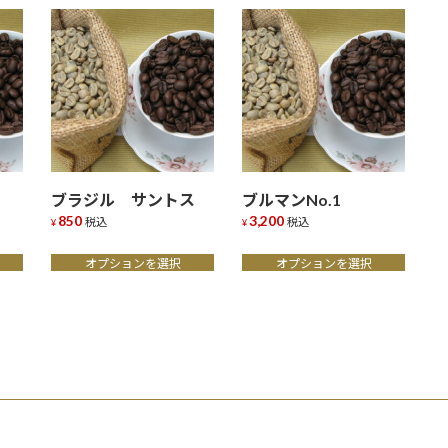
ブラジル サントス
ブルマンNo.1
850
3,200
税込
税込
¥
¥
こ
こ
オプションを選択
オプションを選択
の
の
商
商
品
品
に
に
は
は
複
複
数
数
の
の