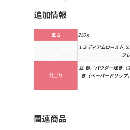
追加情報
重さ
220 g
1.ミディアムロースト, 2
ロースト（焙煎度
合い）
フレ
豆, 粉／パウダー挽き（
仕上り
き（ペーパードリップ、
関連商品