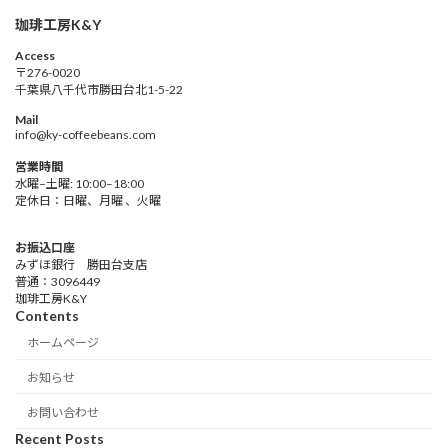
珈琲工房K&Y
Access
〒276-0020
千葉県八千代市勝田台北1-5-22
Mail
info@ky-coffeebeans.com
営業時間
水曜–土曜: 10:00–18:00
定休日：日曜、月曜 、火曜
お振込口座
みずほ銀行 勝田台支店
普通：3096449
珈琲工房K&Y
Contents
ホームページ
お知らせ
お問い合わせ
Recent Posts