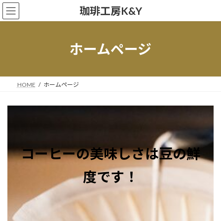
コ
ナ
珈琲工房K&Y
ン
ビ
テ
ゲ
ン
ー
ツ
シ
ホームページ
へ
ョ
ス
ン
キ
に
ッ
移
HOME
ホームページ
プ
動
コーヒーの美味しさは豆の鮮
度です！